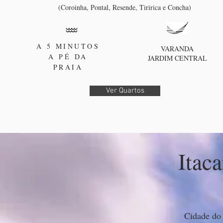
(Coroinha, Pontal, Resende, Tiririca e Concha)
A 5 MINUTOS
VARANDA
A PÉ DA
JARDIM CENTRAL
PRAIA
Ver Quartos
Itaca
Cidade do 